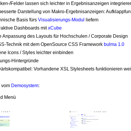
en-/Felder lassen sich leichter in Ergebnisanzeigen integriere
besserte Darstellung von Makro-Ergebnisanzeigen: Aufklappfun
hnische Basis fürs
Visualisierungs-Modul
liefern
eraktive Dashboards mit
xCube
e Anpassung des Layouts für Hochschulen / Corporate Design
S-Technik mit dem OpenSource CSS Framework
bulma 1.0
ne Icons / Styles leichter einbinden
lungs-Hintergründe
ärtskompatibel: Vorhandene XSL Stylesheets funktionieren wei
n vom
Demosystem
:
und Menü