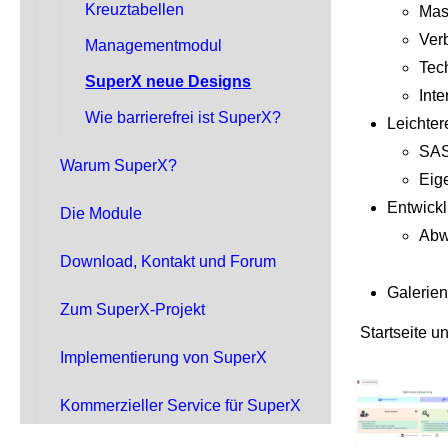
Kreuztabellen
Mask
Ver
Managementmodul
Tec
SuperX neue Designs
Int
Wie barrierefrei ist SuperX?
Leichter
SAS
Warum SuperX?
Eige
Entwick
Die Module
Abw
Download, Kontakt und Forum
Galerie
Zum SuperX-Projekt
Startseite 
Implementierung von SuperX
Kommerzieller Service für SuperX