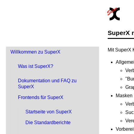
SuperX 
Mit SuperX 
Willkommen zu SuperX
Allgeme
Was ist SuperX?
Verb
"Bu
Dokumentation und FAQ zu
SuperX
Gra
Masken
Frontends für SuperX
Ver
Startseite von SuperX
Suc
Vere
Die Standardberichte
Vorbere