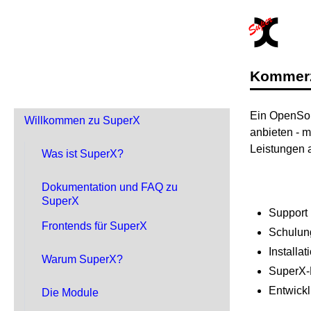
Kommerzi
Ein OpenSour
Willkommen zu SuperX
anbieten - m
Leistungen 
Was ist SuperX?
Dokumentation und FAQ zu
SuperX
Support 
Frontends für SuperX
Schulun
Installat
Warum SuperX?
SuperX-
Entwickl
Die Module