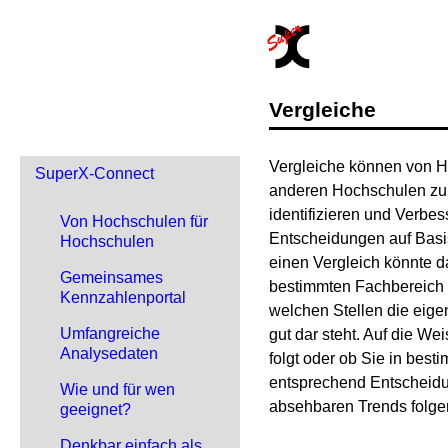
Vergleiche
Vergleiche können von Ho
SuperX-Connect
anderen Hochschulen zu 
identifizieren und Verb
Von Hochschulen für
Entscheidungen auf Basis
Hochschulen
einen Vergleich könnte d
Gemeinsames
bestimmten Fachbereich 
Kennzahlenportal
welchen Stellen die eig
Umfangreiche
gut dar steht. Auf die W
Analysedaten
folgt oder ob Sie in be
entsprechend Entscheidu
Wie und für wen
absehbaren Trends folge
geeignet?
Denkbar einfach als